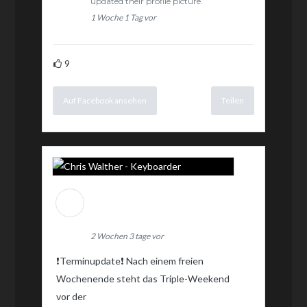
updated their profile picture.
1 Woche 1 Tag vor
9
Auf Facebook ansehen
Teilen
Chris Walther -
Keyboarder
2 Wochen 3 tage vor
❗️Terminupdate❗️ Nach einem freien
Wochenende steht das Triple-Weekend
vor der