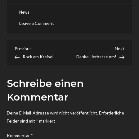
News
on
Leave a Comment
Herbststurm
Festival
Beitragsnavigation
Previous
Next
Previous
Next
Post
Post
Rock am Kreisel
Danke Herbststurm!
Schreibe einen
Kommentar
Deine E-Mail-Adresse wird nicht veröffentlicht.
Erforderliche
Felder sind mit
*
markiert
Kommentar
*