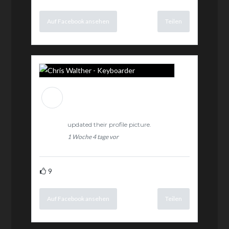
Auf Facebook ansehen
Teilen
Chris Walther -
Keyboarder
updated their profile picture.
1 Woche 4 tage vor
9
Auf Facebook ansehen
Teilen