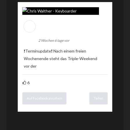
Chris Walther -
Keyboarder
2 Wochen 6 tage vor
❗️Terminupdate❗️ Nach einem freien
Wochenende steht das Triple-Weekend
vor der
6
Auf Facebook ansehen
Teilen